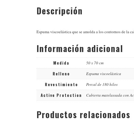
Descripción
Espuma viscoelástica que se amolda a los contornos de la cab
Información adicional
Medida
50 x 70 cm
Relleno
Espuma viscoelástica
Revestimiento
Percal de 180 hilos
Active Protection
Cubierta matelassada con Act
Productos relacionados