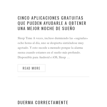
CINCO APLICACIONES GRATUITAS
QUE PUEDEN AYUDARLE A OBTENER
UNA MEJOR NOCHE DE SUEÑO
Sleep Time A veces, incluso durmiendo las «sagradas»
ocho horas al día, uno se despierta sintiéndose muy
agotado. Y esto sucede a menudo porque la alarma
suena cuando estamos en el sueño más profundo.
Disponible para Android e iOS, Sleep …
READ MORE
DUERMA CORRECTAMENTE