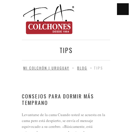
TIPS
MI COLCHÓN | URUGUAY
>
BLOG
>
TIPS
CONSEJOS PARA DORMIR MÁS
TEMPRANO
Levantarse de la cama Cuando usted se acuesta en la
cama pero está despierto, se envía el mensaje
equivocado a su cerebro. «Básicamente, está