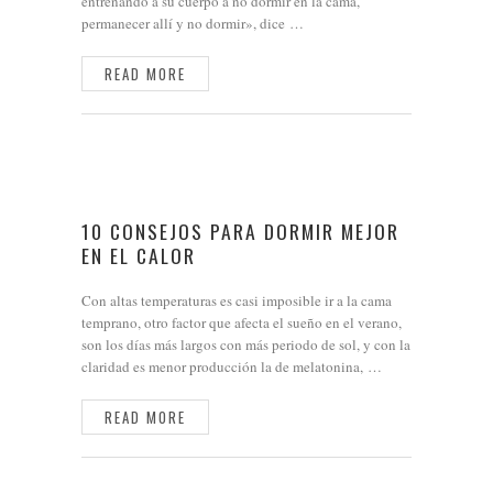
entrenando a su cuerpo a no dormir en la cama,
permanecer allí y no dormir», dice …
READ MORE
10 CONSEJOS PARA DORMIR MEJOR
EN EL CALOR
Con altas temperaturas es casi imposible ir a la cama
temprano, otro factor que afecta el sueño en el verano,
son los días más largos con más periodo de sol, y con la
claridad es menor producción la de melatonina, …
READ MORE