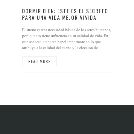
DORMIR BIEN: ESTE ES EL SECRETO
PARA UNA VIDA MEJOR VIVIDA
El sueño es una necesidad básica de los seres humanos,
por lo tanto tiene influencia en su calidad de vida. En
este aspecto, tiene un papel importante en lo que
atribuye a la calidad del sueño y la elección de …
READ MORE