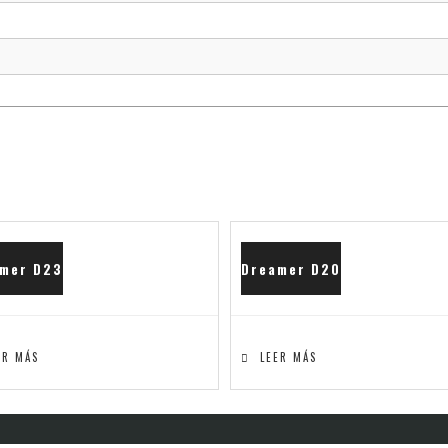
mer D23
Dreamer D20
ER MÁS
LEER MÁS