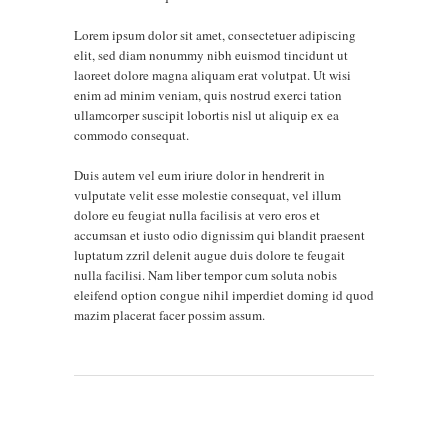
Lorem ipsum dolor sit amet, consectetuer adipiscing
elit, sed diam nonummy nibh euismod tincidunt ut
laoreet dolore magna aliquam erat volutpat. Ut wisi
enim ad minim veniam, quis nostrud exerci tation
ullamcorper suscipit lobortis nisl ut aliquip ex ea
commodo consequat.
Duis autem vel eum iriure dolor in hendrerit in
vulputate velit esse molestie consequat, vel illum
dolore eu feugiat nulla facilisis at vero eros et
accumsan et iusto odio dignissim qui blandit praesent
luptatum zzril delenit augue duis dolore te feugait
nulla facilisi. Nam liber tempor cum soluta nobis
eleifend option congue nihil imperdiet doming id quod
mazim placerat facer possim assum.