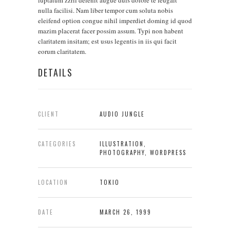
luptatum zzril delenit augue duis dolore te feugait
nulla facilisi. Nam liber tempor cum soluta nobis
eleifend option congue nihil imperdiet doming id quod
mazim placerat facer possim assum. Typi non habent
claritatem insitam; est usus legentis in iis qui facit
eorum claritatem.
DETAILS
CLIENT
AUDIO JUNGLE
CATEGORIES
ILLUSTRATION,
PHOTOGRAPHY, WORDPRESS
LOCATION
TOKIO
DATE
MARCH 26, 1999