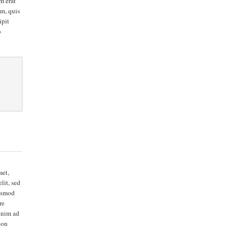
m erat
m, quis
ipit
o
met,
lit, sed
ismod
re
enim ad
ion