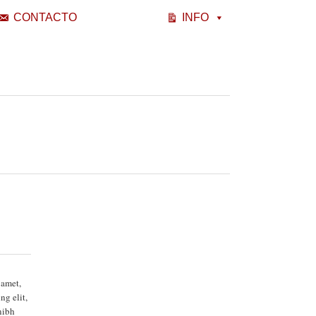
CONTACTO
INFO
 amet,
ng elit,
nibh