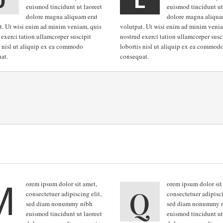
euismod tincidunt ut laoreet
euismod tincidunt ut
dolore magna aliquam erat
dolore magna aliqua
t. Ut wisi enim ad minim veniam, quis
volutpat. Ut wisi enim ad minim venia
 exerci tation ullamcorper suscipit
nostrud exerci tation ullamcorper susc
s nisl ut aliquip ex ea commodo
lobortis nisl ut aliquip ex ea commod
at.
consequat.
M
orem ipsum dolor sit amet,
orem ipsum dolor sit
Q
consectetuer adipiscing elit,
consectetuer adipisci
sed diam nonummy nibh
sed diam nonummy 
euismod tincidunt ut laoreet
euismod tincidunt ut