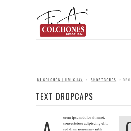
MI COLCHÓN | URUGUAY
>
SHORTCODES
>
DRO
TEXT DROPCAPS
A
orem ipsum dolor sit amet,
consectetuer adipiscing elit,
sed diam nonummy nibh