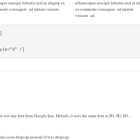
per suscipit lobortis nisl ut aliquip ex
ullamcorper suscipit lobortis nisl ut a
modo consequat ad minim veniam.
ea commodo consequat ad minim
veniam ad.
]
yle="3" /]
also use any font from Google font. Default, it uses the same font as H1, H2, H3…
ecomes icon dropcap instead of text dropcap.