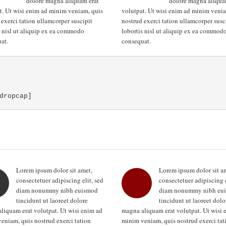
dolore magna aliquam erat
dolore magna aliqua
t. Ut wisi enim ad minim veniam, quis
volutpat. Ut wisi enim ad minim venia
 exerci tation ullamcorper suscipit
nostrud exerci tation ullamcorper susc
s nisl ut aliquip ex ea commodo
lobortis nisl ut aliquip ex ea commod
at.
consequat.
dropcap]
Lorem ipsum dolor sit amet,
Lorem ipsum dolor sit a
consectetuer adipiscing elit, sed
consectetuer adipiscing e
diam nonummy nibh euismod
diam nonummy nibh eu
tincidunt ut laoreet dolore
tincidunt ut laoreet dolo
liquam erat volutpat. Ut wisi enim ad
magna aliquam erat volutpat. Ut wisi 
eniam, quis nostrud exerci tation
minim veniam, quis nostrud exerci tat