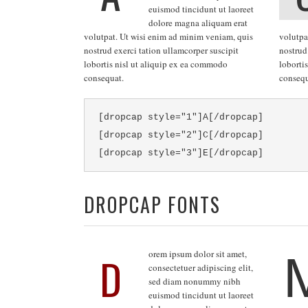
euismod tincidunt ut laoreet
dolore magna aliquam erat
volutpat. Ut wisi enim ad minim veniam, quis
volutpa
nostrud exerci tation ullamcorper suscipit
nostrud
lobortis nisl ut aliquip ex ea commodo
loborti
consequat.
consequ
[dropcap style="1"]A[/dropcap]
[dropcap style="2"]C[/dropcap]
[dropcap style="3"]E[/dropcap]
DROPCAP FONTS
D
orem ipsum dolor sit amet,
consectetuer adipiscing elit,
sed diam nonummy nibh
euismod tincidunt ut laoreet