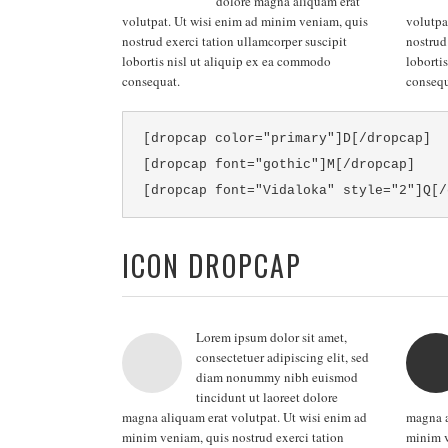
dolore magna aliquam erat
volutpat. Ut wisi enim ad minim veniam, quis
volutpa
nostrud exerci tation ullamcorper suscipit
nostrud
lobortis nisl ut aliquip ex ea commodo
loborti
consequat.
consequ
[dropcap color="primary"]D[/dropcap]
[dropcap font="gothic"]M[/dropcap]
[dropcap font="Vidaloka" style="2"]Q[/
ICON DROPCAP
Lorem ipsum dolor sit amet,
consectetuer adipiscing elit, sed
diam nonummy nibh euismod
tincidunt ut laoreet dolore
magna aliquam erat volutpat. Ut wisi enim ad
magna a
minim veniam, quis nostrud exerci tation
minim v