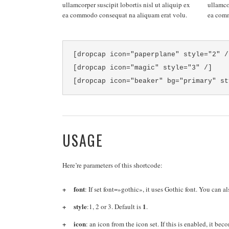
ullamcorper suscipit lobortis nisl ut aliquip ex
ullamcor
ea commodo consequat na aliquam erat volu.
ea com
[dropcap icon="paperplane" style="2" /
[dropcap icon="magic" style="3" /]
[dropcap icon="beaker" bg="primary" st
USAGE
Here’re parameters of this shortcode:
font
: If set font=»gothic», it uses Gothic font. You can 
style
1
:1, 2 or 3. Default is
.
icon
: an icon from the icon set. If this is enabled, it b