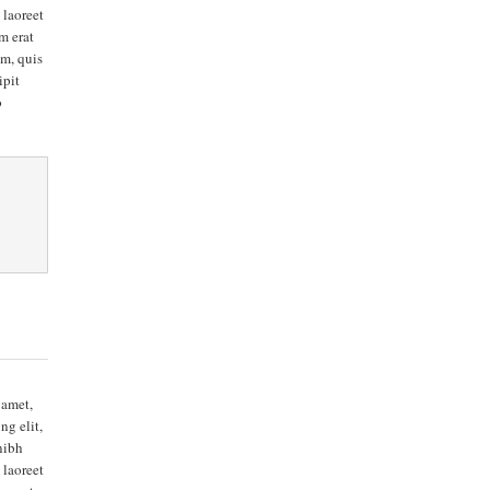
 laoreet
m erat
m, quis
ipit
o
 amet,
ng elit,
nibh
 laoreet