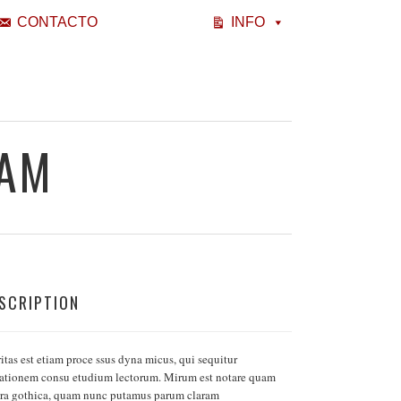
CONTACTO
INFO
UAM
SCRIPTION
itas est etiam proce ssus dyna micus, qui sequitur
ationem consu etudium lectorum. Mirum est notare quam
tera gothica, quam nunc putamus parum claram