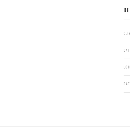
DE
CLI
CA
LO
DA